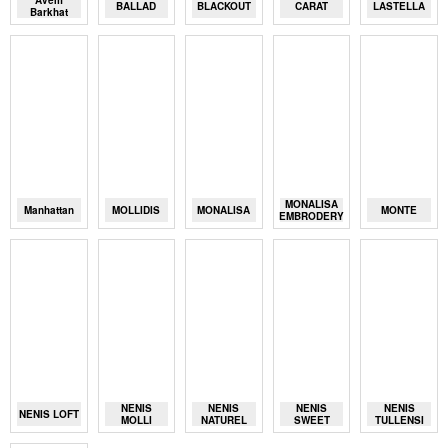
Avem
BALLAD
BLACKOUT
CARAT
LASTELLA
Barkhat
MONALISA
Manhattan
MOLLIDIS
MONALISA
MONTE
EMBRODERY
NENIS
NENIS
NENIS
NENIS
NENIS LOFT
MOLLI
NATUREL
SWEET
TULLENSI