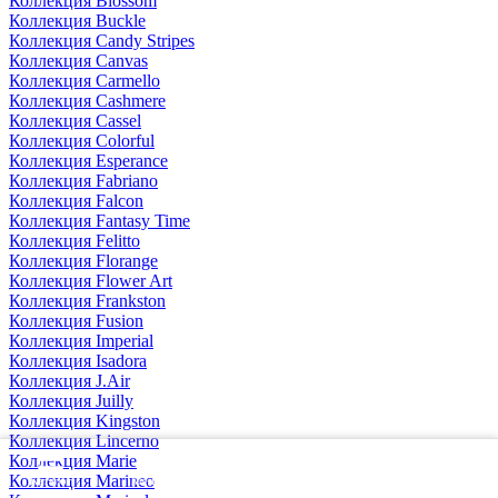
Коллекция Blossom
Коллекция Buckle
Коллекция Candy Stripes
Коллекция Canvas
Коллекция Carmello
Коллекция Cashmere
Коллекция Cassel
Коллекция Colorful
Коллекция Esperance
Коллекция Fabriano
Коллекция Falcon
Коллекция Fantasy Time
Коллекция Felitto
Коллекция Florange
Коллекция Flower Art
Коллекция Frankston
Коллекция Fusion
Коллекция Imperial
Коллекция Isadora
Коллекция J.Air
Коллекция Juilly
Коллекция Kingston
Коллекция Lincerno
Коллекция Marie
Коллекция Marineo
Каталог
Меню
Главная
Телефон
Корзина