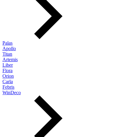
Palas
Apollo
Titan
Artemis
Liber
Flora
Orion
Carla
Febris
WinDeco