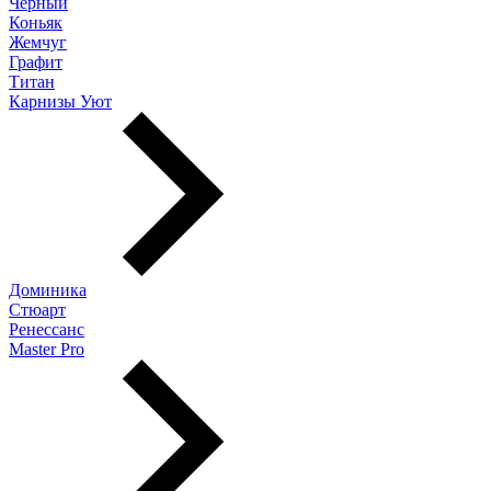
Черный
Коньяк
Жемчуг
Графит
Титан
Карнизы Уют
Доминика
Стюарт
Ренессанс
Master Pro