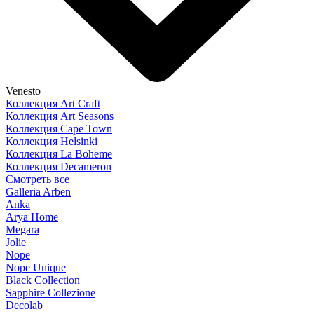
Venesto
Коллекция Art Craft
Коллекция Art Seasons
Коллекция Cape Town
Коллекция Helsinki
Коллекция La Boheme
Коллекция Decameron
Смотреть все
Galleria Arben
Anka
Arya Home
Megara
Jolie
Nope
Nope Unique
Black Collection
Sapphire Collezione
Decolab