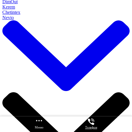
DimOut
Kerem
Chetintex
Nevio
Каталог
Меню
Главная
Телефон
Корзина