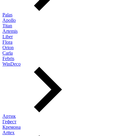
Palas
Apollo
Titan
Artemis
Liber
Flora
Orion
Carla
Febris
WinDeco
Артик
Гефест
Кремона
Arttex