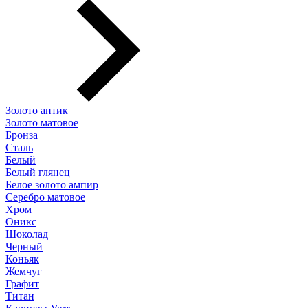
Золото антик
Золото матовое
Бронза
Сталь
Белый
Белый глянец
Белое золото ампир
Серебро матовое
Хром
Оникс
Шоколад
Черный
Коньяк
Жемчуг
Графит
Титан