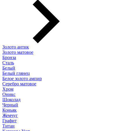
Золото антик
Золото матовое
Бронза
Сталь
Белый
Белый глянец
Белое золото ампир
Серебро матовое
Хром
Оникс
Шоколад
Черный
Коньяк
Жемчуг
Графит
Титан