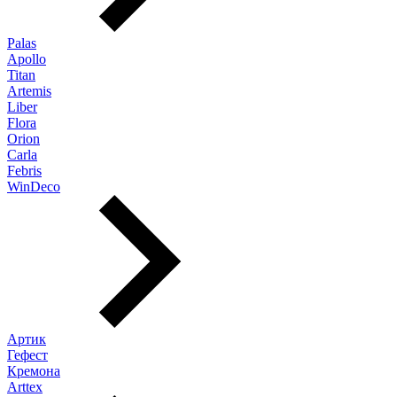
Palas
Apollo
Titan
Artemis
Liber
Flora
Orion
Carla
Febris
WinDeco
Артик
Гефест
Кремона
Arttex