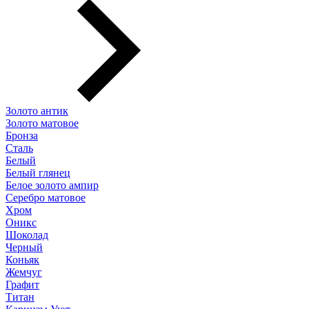
Золото антик
Золото матовое
Бронза
Сталь
Белый
Белый глянец
Белое золото ампир
Серебро матовое
Хром
Оникс
Шоколад
Черный
Коньяк
Жемчуг
Графит
Титан