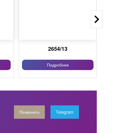
2654/13
Подробнее
П
Позвонить
Telegram