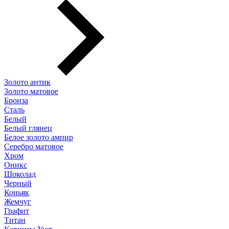
Золото антик
Золото матовое
Бронза
Сталь
Белый
Белый глянец
Белое золото ампир
Серебро матовое
Хром
Оникс
Шоколад
Черный
Коньяк
Жемчуг
Графит
Титан