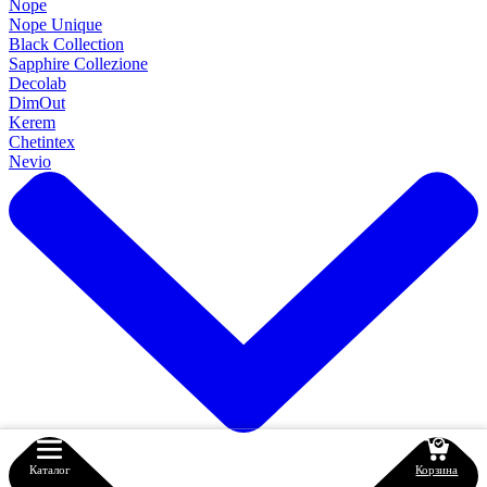
Nope
Nope Unique
Black Collection
Sapphire Collezione
Decolab
DimOut
Kerem
Chetintex
Nevio
Каталог
Меню
Главная
Телефон
Корзина