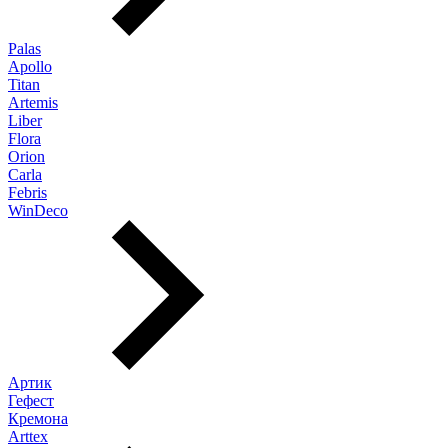
Palas
Apollo
Titan
Artemis
Liber
Flora
Orion
Carla
Febris
WinDeco
Артик
Гефест
Кремона
Arttex