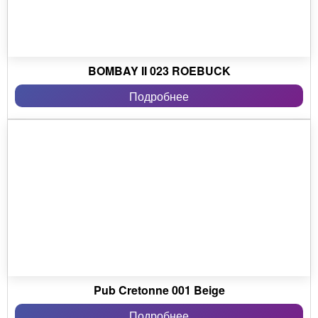
декоративных ансамблей, состоящих из штор,
подушек, покрывал, скатертей и салфеток.
Ткани из коллекции
Bohemian Rhapsody
сделают
BOMBAY II 023 ROEBUCK
ваш интерьер по-домашнему теплым и
оригинальным.
Подробнее
© Galleria Arben
Pub Cretonne 001 Beige
Подробнее