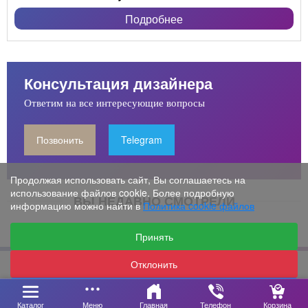
Подробнее
Консультация дизайнера
Ответим на все интересующие вопросы
Позвонить
Telegram
Продолжая использовать сайт, Вы соглашаетесь на
использование файлов cookie. Более подробную
ВЫ НЕДАВНО СМОТРЕЛИ
информацию можно найти в
Политика cookie файлов
Принять
© 2010 - 2026 год. Все права защищены.
Отклонить
Настройки
Каталог
Меню
Главная
Телефон
Корзина